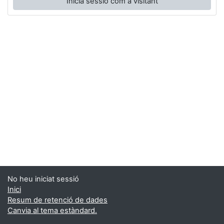
Inicia sessió com a visitant
No heu iniciat sessió
Inici
Resum de retenció de dades
Canvia al tema estàndard.