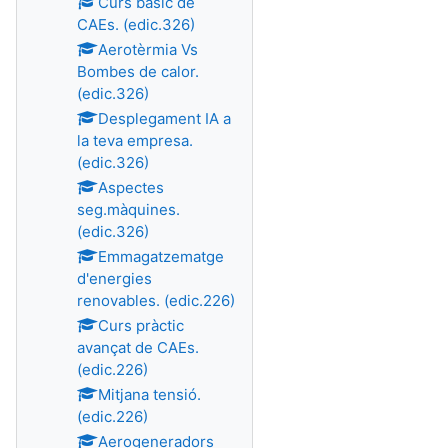
Curs bàsic de
CAEs. (edic.326)
Aerotèrmia Vs
Bombes de calor.
(edic.326)
Desplegament IA a
la teva empresa.
(edic.326)
Aspectes
seg.màquines.
(edic.326)
Emmagatzematge
d'energies
renovables. (edic.226)
Curs pràctic
avançat de CAEs.
(edic.226)
Mitjana tensió.
(edic.226)
Aerogeneradors