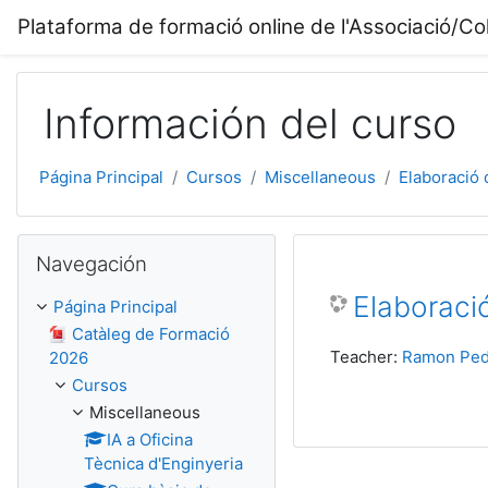
Salta al contenido principal
Plataforma de formació online de l'Associació/Col
Información del curso
Página Principal
Cursos
Miscellaneous
Elaboració d
Salta Navegación
Navegación
Elaboració
Página Principal
Catàleg de Formació
Teacher:
Ramon Ped
2026
Cursos
Miscellaneous
IA a Oficina
Tècnica d'Enginyeria