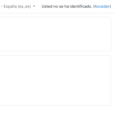
- España ‎(es_es)‎
Usted no se ha identificado. (
Acceder
)