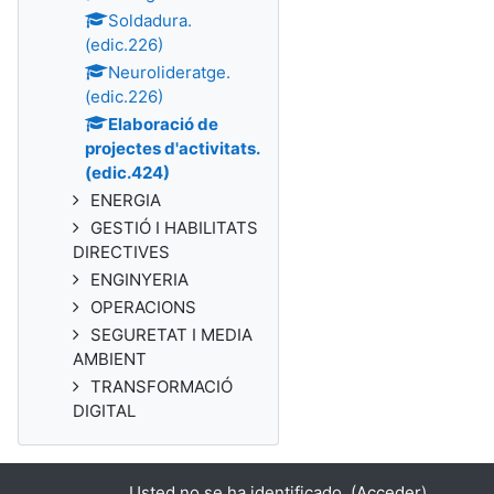
Soldadura.
(edic.226)
Neurolideratge.
(edic.226)
Elaboració de
projectes d'activitats.
(edic.424)
ENERGIA
GESTIÓ I HABILITATS
DIRECTIVES
ENGINYERIA
OPERACIONS
SEGURETAT I MEDIA
AMBIENT
TRANSFORMACIÓ
DIGITAL
Usted no se ha identificado. (
Acceder
)