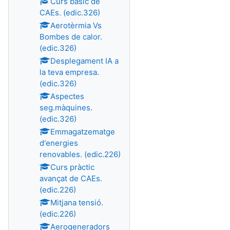
Curs bàsic de
CAEs. (edic.326)
Aerotèrmia Vs
Bombes de calor.
(edic.326)
Desplegament IA a
la teva empresa.
(edic.326)
Aspectes
seg.màquines.
(edic.326)
Emmagatzematge
d'energies
renovables. (edic.226)
Curs pràctic
avançat de CAEs.
(edic.226)
Mitjana tensió.
(edic.226)
Aerogeneradors