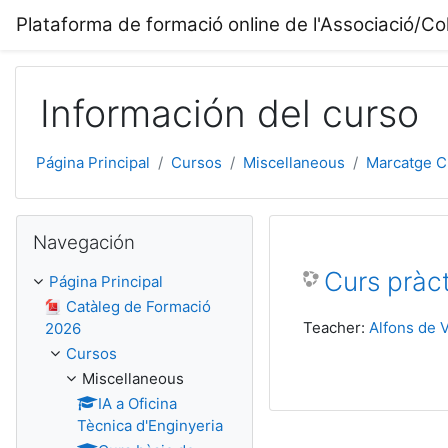
Salta al contenido principal
Plataforma de formació online de l'Associació/Col
Información del curso
Página Principal
Cursos
Miscellaneous
Marcatge CE
Salta Navegación
Navegación
Curs pràct
Página Principal
Catàleg de Formació
Teacher:
Alfons de V
2026
Cursos
Miscellaneous
IA a Oficina
Tècnica d'Enginyeria