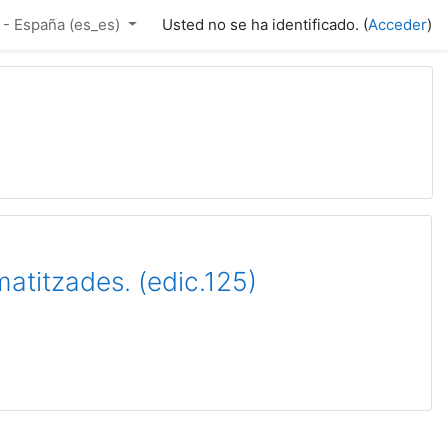
- España ‎(es_es)‎
Usted no se ha identificado. (
Acceder
)
matitzades. (edic.125)