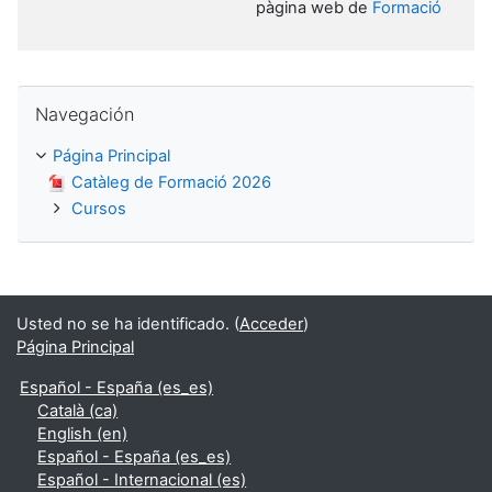
pàgina web de
Formació
Salta Navegación
Navegación
Página Principal
Catàleg de Formació 2026
Cursos
Usted no se ha identificado. (
Acceder
)
Página Principal
Español - España ‎(es_es)‎
Català ‎(ca)‎
English ‎(en)‎
Español - España ‎(es_es)‎
Español - Internacional ‎(es)‎