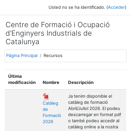
Salta al contenido principal
Usted no se ha identificado. (
Acceder
)
Centre de Formació i Ocupació
d'Enginyers Industrials de
Catalunya
Página Principal
Recursos
Última
modificación
Nombre
Descripción
Ja tenim disponible el
catàleg de formació
Catàleg
Abril/Juliol 2026. El podeu
de
descarregar en format pdf
Formació
o també podeu accedir al
2026
catàleg online a la nostra