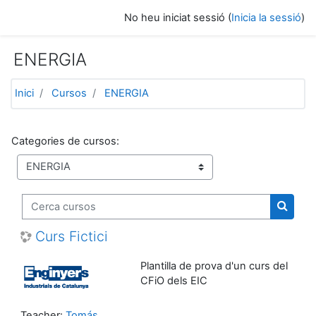
Ves al contingut principal
No heu iniciat sessió (
Inicia la sessió
)
ENERGIA
Inici
Cursos
ENERGIA
Categories de cursos:
Cerca cursos
Cerca 
Curs Fictici
Plantilla de prova d'un curs del
CFiO dels EIC
Teacher:
Tomás