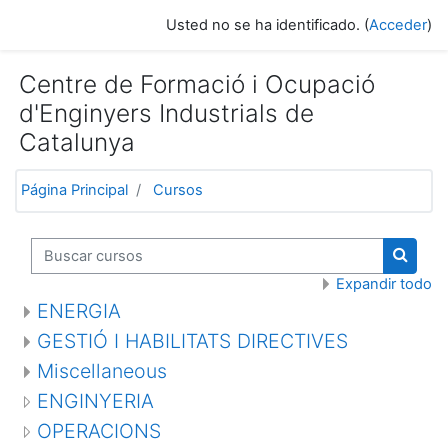
Salta al contenido principal
Usted no se ha identificado. (
Acceder
)
Centre de Formació i Ocupació
d'Enginyers Industrials de
Catalunya
Página Principal
Cursos
Buscar cursos
Buscar
Expandir todo
ENERGIA
GESTIÓ I HABILITATS DIRECTIVES
Miscellaneous
ENGINYERIA
OPERACIONS